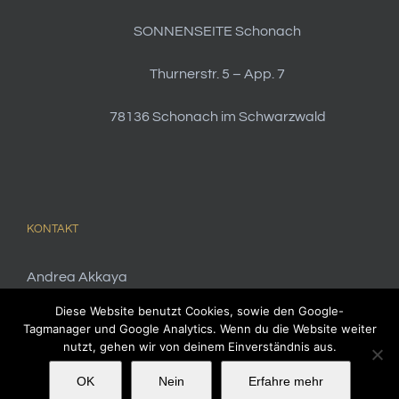
SONNENSEITE Schonach
Thurnerstr. 5 – App. 7
78136 Schonach im Schwarzwald
KONTAKT
Andrea Akkaya
Telefon:
0049-261 - 20386855
Diese Website benutzt Cookies, sowie den Google-
Tagmanager und Google Analytics. Wenn du die Website weiter
E-Mail:
sonnenseite-schonach@gmx.de
nutzt, gehen wir von deinem Einverständnis aus.
OK
Nein
Erfahre mehr